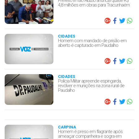
Prefeito Irmão Aluízio anuncia quase R$
4,8 milhões em obras para Tracunhaém
CIDADES
Homem com mandado de prisão em
aberto é capturado em Paudalho
CIDADES
Polícia Militar apreende espingarda,
revólver e munições na zona rural de
Paudalho
CARPINA
Homem é preso em flagrante após
ameaçar companheira e sogra em