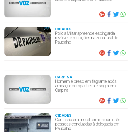
CIDADES
Polícia Militar apreende espingarda,
revólver e munições na zona rural de
Paudalho
CARPINA
Homem é preso em flagrante após
ameaçar companheira e sogra em
Carpina
CIDADES
Confusão em motel termina com três
pessoas conduzidas à delegacia em
Paudalho