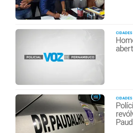
CIDADES
Home
aber
CIDADES
Políc
revól
Paud