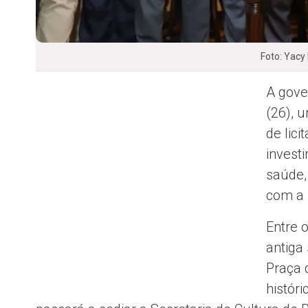
Foto: Yacy
A gov
(26), 
de lic
invest
saúde,
com a 
Entre 
antiga
Praça 
histór