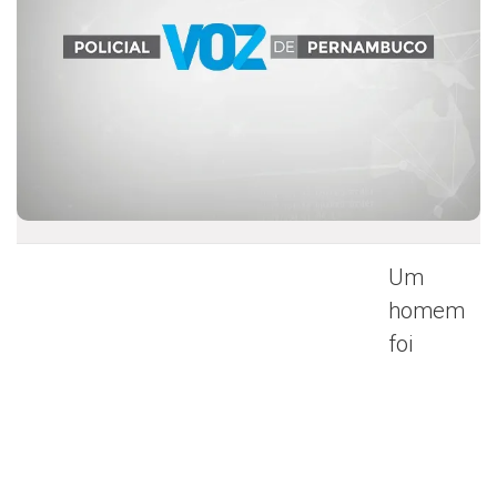
Um
homem
foi