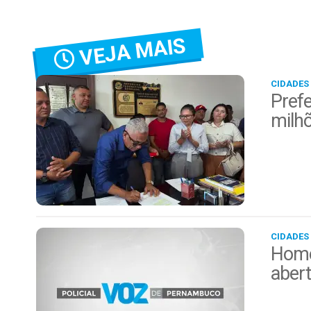
VEJA MAIS
CIDADES
Prefe
milh
CIDADES
Home
aber