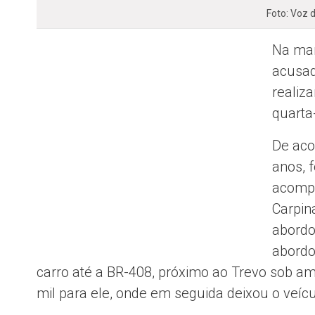
Foto: Voz
Na man
acusad
realiza
quarta-
De aco
anos, 
acompa
Carpina
abordo
abordo
carro até a BR-408, próximo ao Trevo sob am
mil para ele, onde em seguida deixou o veícu