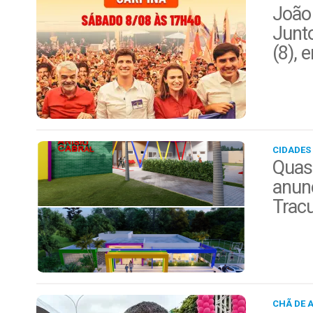
João
Junt
(8), 
CIDADES
Quas
anunc
Trac
CHÃ DE 