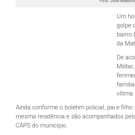
Foto: José Mailso
Um hom
golpe 
bairro 
da Mat
De aco
Milita
ferime
familia
vítima.
Ainda conforme o boletim policial, pai e filh
mesma residência e são acompanhados pela 
CAPS do município.