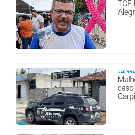
TCE-P
Alegr
CARPINA
Mulhe
caso 
Carp