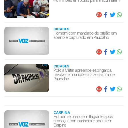
4,8 milhões em obras para Tracunhaém
CIDADES
Homem com mandado de prisão em
aberto é capturado em Paudalho
CIDADES
Polícia Militar apreende espingarda,
revólver e munições na zona rural de
Paudalho
CARPINA
Homem é preso em flagrante após
ameaçar companheira e sogra em
Carpina