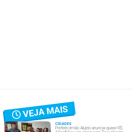
VEJA MAIS
CIDADES
Prefeito Irmão Aluízio anuncia quase R$