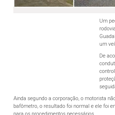
Um ped
rodovi
Guadal
um veí
De aco
condut
control
proteç
seguid
Ainda segundo a corporação, o motorista não 
bafômetro, o resultado foi normal e ele foi e
para os procedimentos necessários.