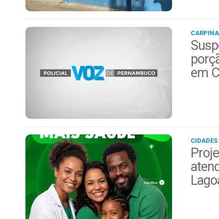
CARPINA
Suspe
porç
em C
CIDADES
Proje
aten
Lago