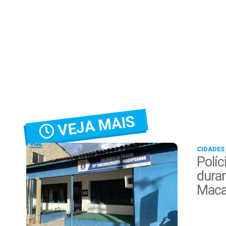
VEJA MAIS
CIDADES
Políc
duran
Maca