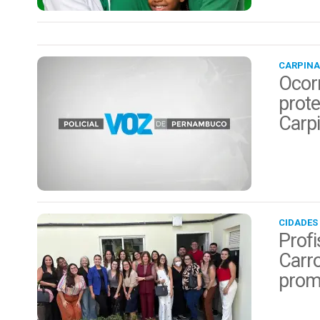
CARPINA
Ocor
prote
Carp
CIDADES
Profi
Carro
prom