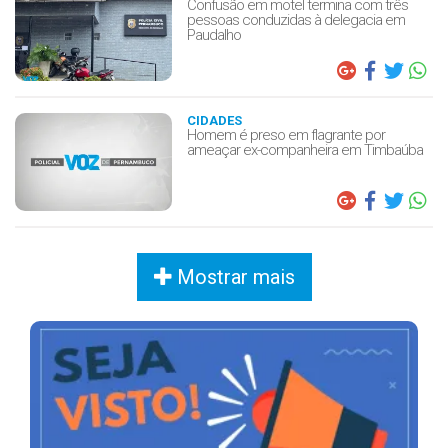
Confusão em motel termina com três
pessoas conduzidas à delegacia em
Paudalho
CIDADES
Homem é preso em flagrante por
ameaçar ex-companheira em Timbaúba
Mostrar mais