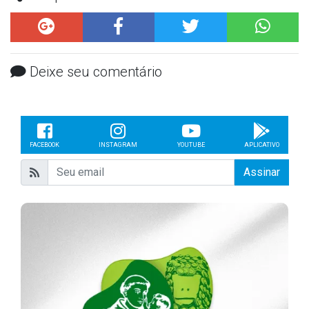
Deixe seu comentário
FACEBOOK
INSTAGRAM
YOUTUBE
APLICATIVO
Assinar