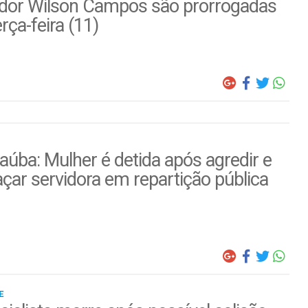
dor Wilson Campos são prorrogadas
erça-feira (11)
úba: Mulher é detida após agredir e
ar servidora em repartição pública
E