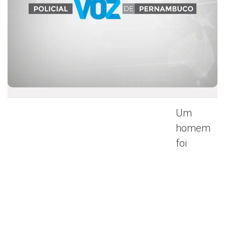
Um
homem
foi