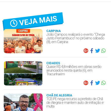
VEJA MAIS
CARPINA
João Campos realizará o evento “Chega
Junto Pernambuco” no próximo sábado
(8), em Carpina
CIDADES
Quase R$ 4,8 milhões em obras serão
anunciados nesta quinta (6), em
Tracunhaém
CHÃ DE ALEGRIA
TCE-PE nega recurso a prefeito de Chã
de Alegria e mantem auto de infração e
multa