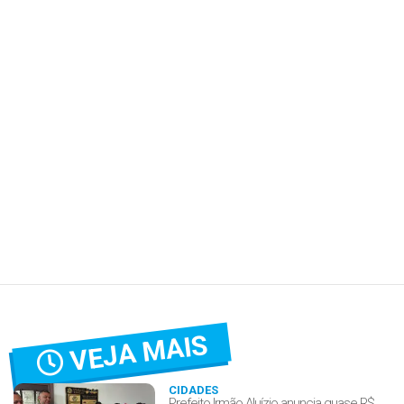
VEJA MAIS
CIDADES
Prefeito Irmão Aluízio anuncia quase R$