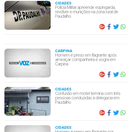
CIDADES
Polícia Militar apreende espingarda,
revólver e munições na zona rural de
Paudalho
CARPINA
Homem é preso em flagrante após
ameaçar companheira e sogra em
Carpina
CIDADES
Confusão em motel termina com três
pessoas conduzidas à delegacia em
Paudalho
CIDADES
Homem é preso em flagrante por