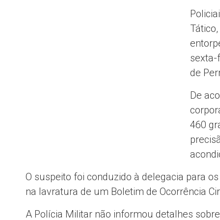
Policia
Tático
entorp
sexta-
de Pe
De aco
corpor
460 gr
precis
acondi
O suspeito foi conduzido à delegacia para os
na lavratura de um Boletim de Ocorrência Ci
A Polícia Militar não informou detalhes sobr