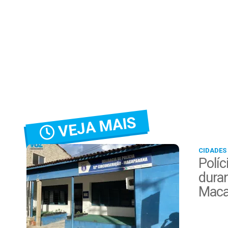
VEJA MAIS
CIDADES
Políc
duran
Maca