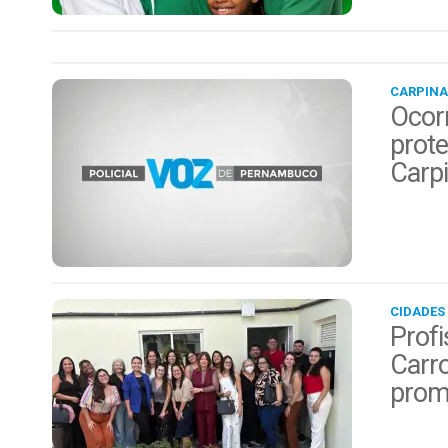
CARPINA
Ocor
prote
Carp
CIDADES
Profi
Carro
prom