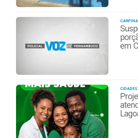
CARPINA
Suspe
porç
em C
CIDADES
Proje
aten
Lago