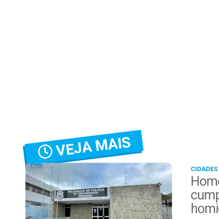
VEJA MAIS
CIDADES
Home
cump
homi