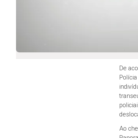
De aco
Políci
indiví
transe
polici
desloc
Ao che
Panora