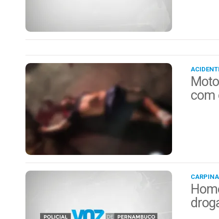
ACIDENT
Motoc
com 
CARPINA
Homem
drog