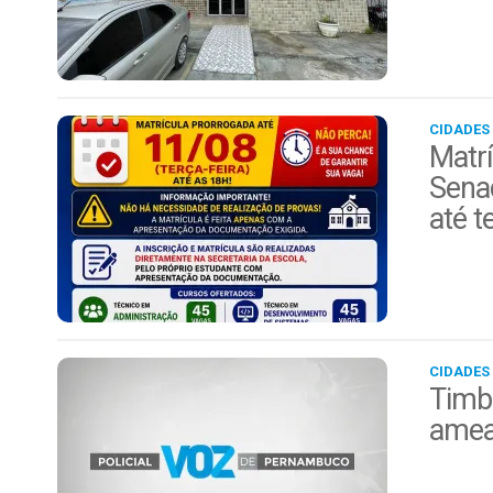
CIDADES
Matrí
Sena
até t
CIDADES
Timba
ameaç