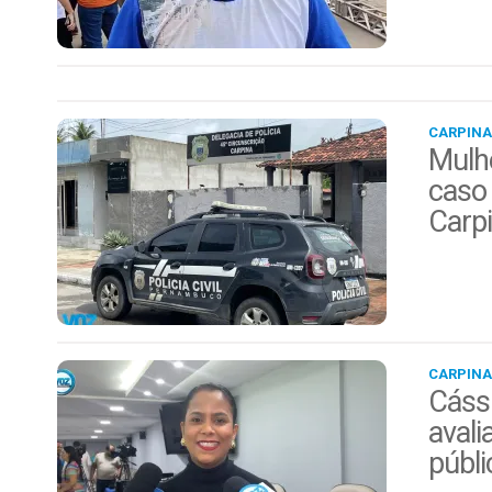
CARPINA
Mulhe
caso 
Carp
CARPINA
Cáss
avali
públi