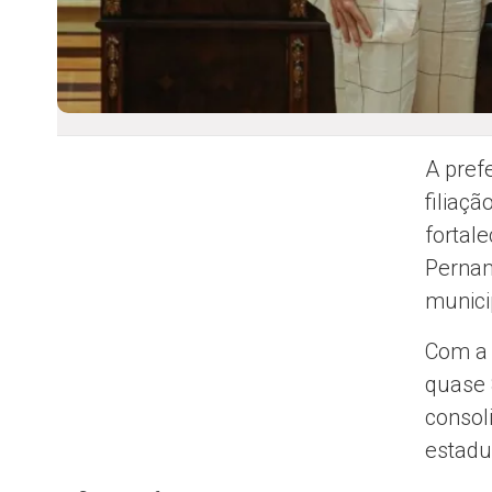
A prefe
filiaç
fortal
Pernam
munici
Com a 
quase 
consoli
estadu