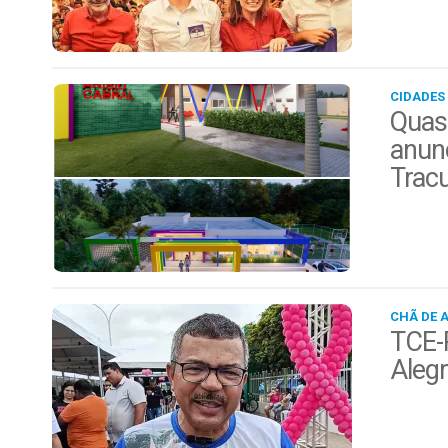
CIDADES
Quas
anunc
Trac
CHÃ DE 
TCE-P
Alegr