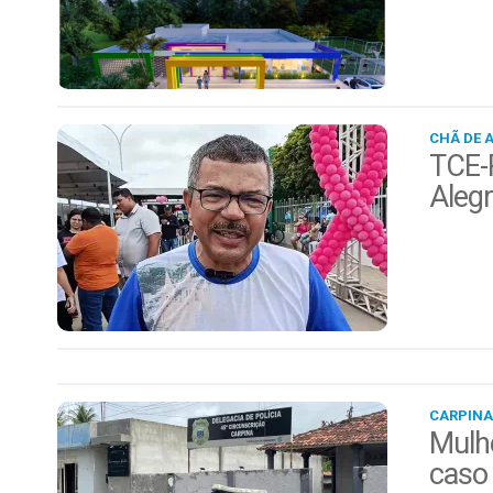
CHÃ DE 
TCE-P
Alegr
CARPINA
Mulhe
caso 