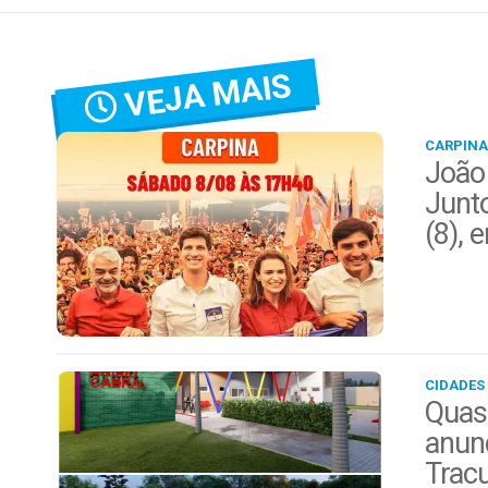
VEJA MAIS
CARPINA
João
Junt
(8), 
CIDADES
Quas
anunc
Trac