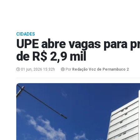
CIDADES
UPE abre vagas para p
de R$ 2,9 mil
01 jun, 2026 15:32h
Por
Redação Voz de Pernambuco 2