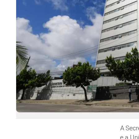
A Secr
e a Un