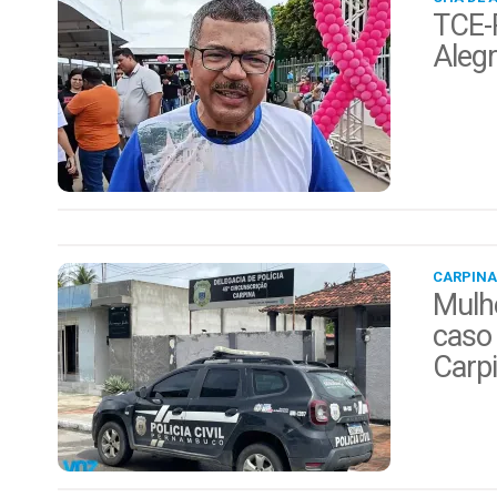
TCE-P
Alegr
CARPINA
Mulhe
caso 
Carp