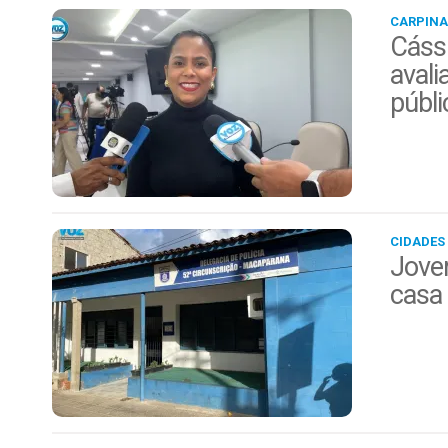
CARPINA
Cáss
avali
públi
CIDADES
Jovem
casa