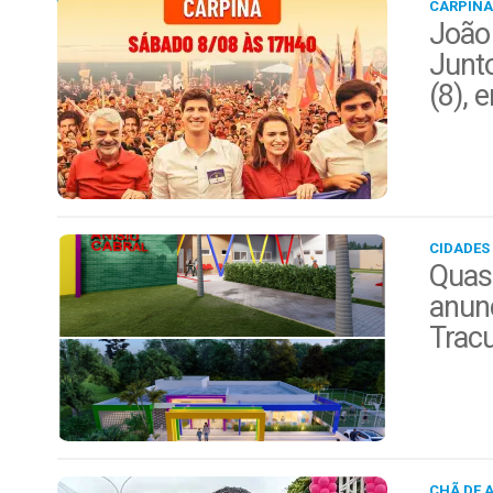
CARPINA
João
Junt
(8), 
CIDADES
Quas
anunc
Trac
CHÃ DE 