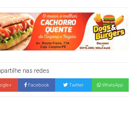
artilhe nas redes
ogle+
Facebook
Twitter
WhatsApp