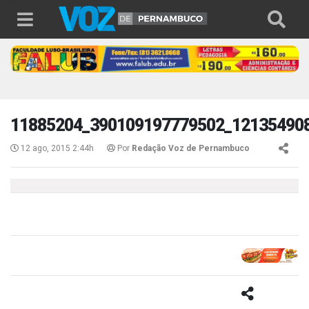
11885204_390109197779502_12135490
12 ago, 2015 2:44h
Por
Redação Voz de Pernambuco