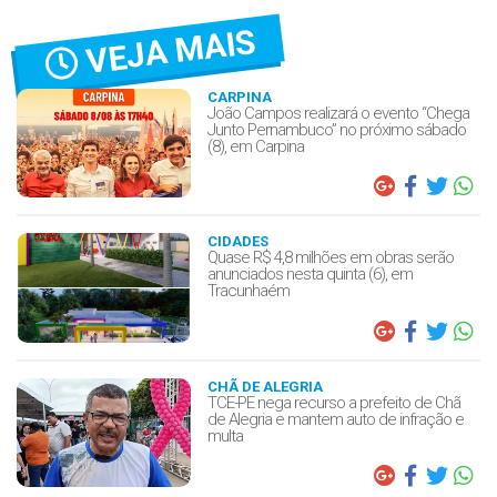
VEJA MAIS
CARPINA
João Campos realizará o evento “Chega
Junto Pernambuco” no próximo sábado
(8), em Carpina
CIDADES
Quase R$ 4,8 milhões em obras serão
anunciados nesta quinta (6), em
Tracunhaém
CHÃ DE ALEGRIA
TCE-PE nega recurso a prefeito de Chã
de Alegria e mantem auto de infração e
multa