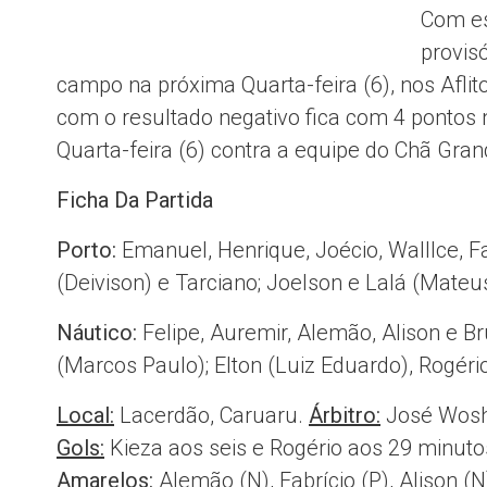
Com es
provis
campo na próxima Quarta-feira (6), nos Aflito
com o resultado negativo fica com 4 pontos 
Quarta-feira (6) contra a equipe do Chã Gran
Ficha Da Partida
Porto:
Emanuel, Henrique, Joécio, Walllce, F
(Deivison) e Tarciano; Joelson e Lalá (Mateus
Náutico:
Felipe, Auremir, Alemão, Alison e Br
(Marcos Paulo); Elton (Luiz Eduardo), Rogéri
Local:
Lacerdão, Caruaru.
Árbitro:
José Wosh
Gols:
Kieza aos seis e Rogério aos 29 minuto
Amarelos:
Alemão (N), Fabrício (P), Alison (