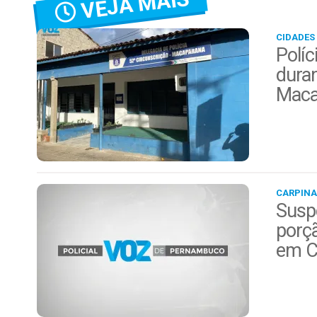
VEJA MAIS
CIDADES
Políc
duran
Maca
CARPINA
Suspe
porç
em C