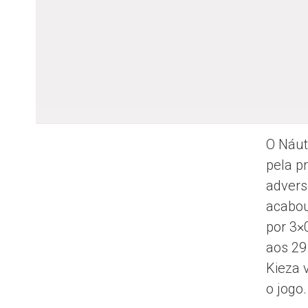
O Náut
pela p
advers
acabou
por 3×
aos 29
Kieza 
o jogo.