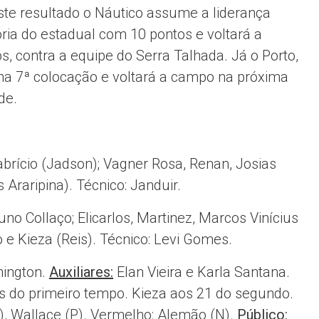
te resultado o Náutico assume a liderança
ória do estadual com 10 pontos e voltará a
s, contra a equipe do Serra Talhada. Já o Porto,
na 7ª colocação e voltará a campo na próxima
de.
abrício (Jadson); Vagner Rosa, Renan, Josias
 Araripina). Técnico: Janduir.
uno Collaço; Elicarlos, Martinez, Marcos Vinícius
o e Kieza (Reis). Técnico: Levi Gomes.
ington.
Auxiliares:
Elan Vieira e Karla Santana.
s do primeiro tempo. Kieza aos 21 do segundo.
N), Wallace (P). Vermelho: Alemão (N).
Público: