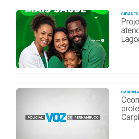
CIDADES
Proje
aten
Lago
CARPINA
Ocor
prote
Carp