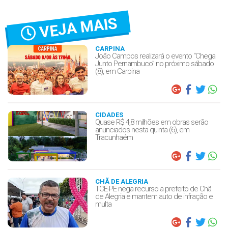
VEJA MAIS
CARPINA
João Campos realizará o evento “Chega
Junto Pernambuco” no próximo sábado
(8), em Carpina
CIDADES
Quase R$ 4,8 milhões em obras serão
anunciados nesta quinta (6), em
Tracunhaém
CHÃ DE ALEGRIA
TCE-PE nega recurso a prefeito de Chã
de Alegria e mantem auto de infração e
multa