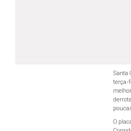
Santa 
terça-
melhor
derrot
poucas
O plac
Consid