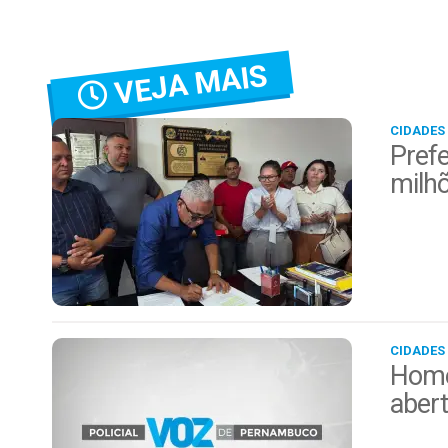
VEJA MAIS
CIDADES
Prefe
milh
CIDADES
Home
aber