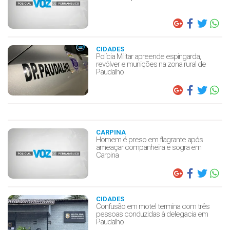
CIDADES
Polícia Militar apreende espingarda,
revólver e munições na zona rural de
Paudalho
CARPINA
Homem é preso em flagrante após
ameaçar companheira e sogra em
Carpina
CIDADES
Confusão em motel termina com três
pessoas conduzidas à delegacia em
Paudalho