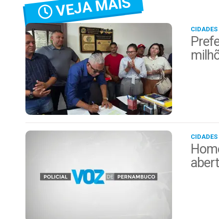
VEJA MAIS
CIDADES
Prefe
milh
CIDADES
Home
aber