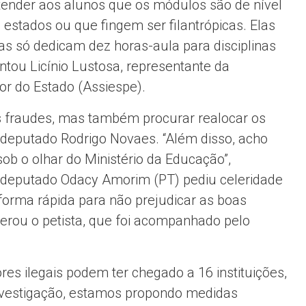
ntender aos alunos que os módulos são de nível
 estados ou que fingem ser filantrópicas. Elas
as só dedicam dez horas-aula para disciplinas
ntou Licínio Lustosa, representante da
or do Estado (Assiespe).
s fraudes, mas também procurar realocar os
 deputado Rodrigo Novaes. “Além disso, acho
b o olhar do Ministério da Educação”,
deputado Odacy Amorim (PT) pediu celeridade
forma rápida para não prejudicar as boas
siderou o petista, que foi acompanhado pelo
es ilegais podem ter chegado a 16 instituições,
investigação, estamos propondo medidas