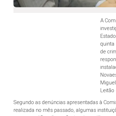
A Comi
investi
Estado
quinta
de crim
respon
instal
Novaes
Miguel
Leitão 
Segundo as denúncias apresentadas à Comis
realizada no mês passado, algumas institui