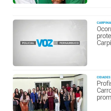
CARPINA
Ocor
prote
Carp
CIDADES
Profi
Carro
prom