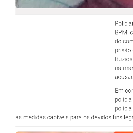
Polici
BPM, c
do com
prisão
Buzios
na man
acusado
Em con
políci
políci
as medidas cabíveis para os devidos fins lega