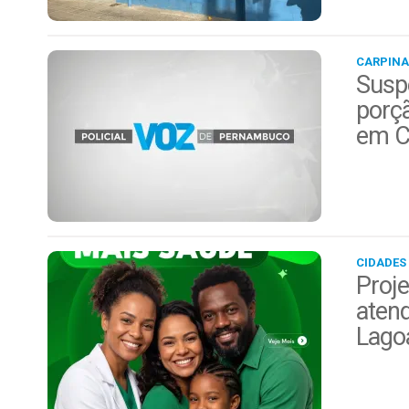
CARPINA
Suspe
porç
em C
CIDADES
Proje
aten
Lago