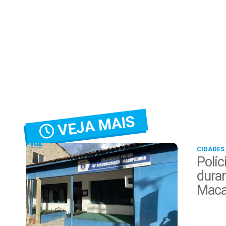
VEJA MAIS
CIDADES
Políc
duran
Maca