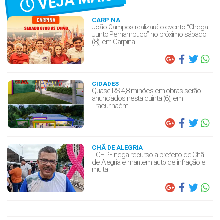
CARPINA
João Campos realizará o evento “Chega
Junto Pernambuco” no próximo sábado
(8), em Carpina
CIDADES
Quase R$ 4,8 milhões em obras serão
anunciados nesta quinta (6), em
Tracunhaém
CHÃ DE ALEGRIA
TCE-PE nega recurso a prefeito de Chã
de Alegria e mantem auto de infração e
multa