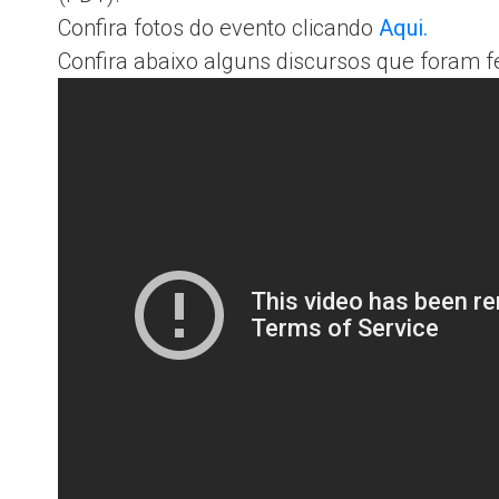
Confira fotos do evento clicando
Aqui.
Confira abaixo alguns discursos que foram fe