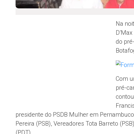
Na noi
D’Max 
do pré
Botafo
Com um
pré-ca
contou
Franci
presidente do PSDB Mulher em Pernambuco T
Pereira (PSB), Vereadores Tota Barreto (PSB
(PDT).