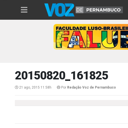
20150820_161825
21 ago, 2015 11:58h
Por
Redação Voz de Pernambuco