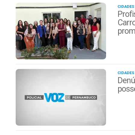
CIDADES
Profi
Carro
prom
CIDADES
Denún
posse