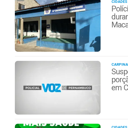
CIDADES
Políc
duran
Maca
CARPINA
Suspe
porç
em C
CIDADES