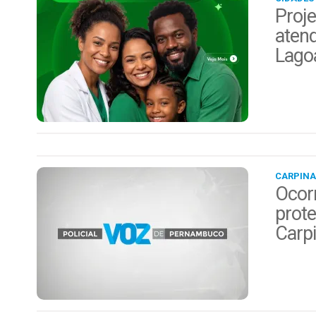
Proje
aten
Lago
CARPINA
Ocor
prote
Carp