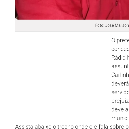
Foto: José Mailso
O pref
conced
Rádio 
assunto
Carlinh
deverá
servid
prejuí
deve a
munici
Assista abaixo o trecho onde ele fala sobre