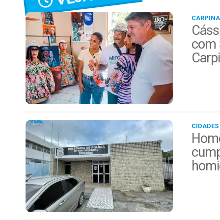
CARPINA
Cássi
com 
Carp
CIDADES
Home
cump
homi