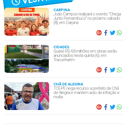
CARPINA
João Campos realizará o evento “Chega
Junto Pernambuco” no próximo sábado
(8), em Carpina
CIDADES
Quase R$ 4,8 milhões em obras serão
anunciados nesta quinta (6), em
Tracunhaém
CHÃ DE ALEGRIA
TCE-PE nega recurso a prefeito de Chã
de Alegria e mantem auto de infração e
multa