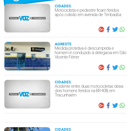
CIDADES
Motociclista e pedestre ficam feridos
após colisão em avenida de Timbaúba
AGRESTE
Medida protetiva é descumprida e
homem é conduzido à delegacia em São
Vicente Férrer
CIDADES
Acidente entre duas motocicletas deixa
dois homens feridos na BR-408, em
Tracunhaém
CIDADES