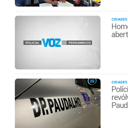
CIDADES
Home
aber
CIDADES
Políc
revól
Paud