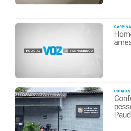
CARPINA
Home
amea
CIDADES
Conf
pess
Paud