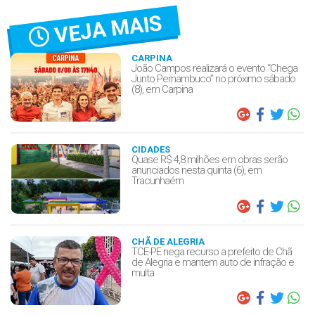
VEJA MAIS
CARPINA
João Campos realizará o evento “Chega
Junto Pernambuco” no próximo sábado
(8), em Carpina
CIDADES
Quase R$ 4,8 milhões em obras serão
anunciados nesta quinta (6), em
Tracunhaém
CHÃ DE ALEGRIA
TCE-PE nega recurso a prefeito de Chã
de Alegria e mantem auto de infração e
multa