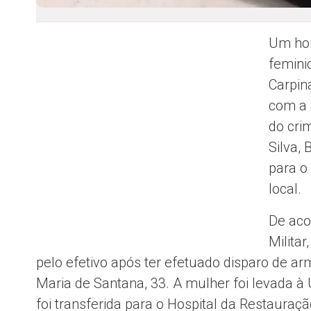
Um hom
feminic
Carpin
com a 
do cri
Silva, 
para o
local.
De aco
Militar
pelo efetivo após ter efetuado disparo de ar
Maria de Santana, 33. A mulher foi levada à
foi transferida para o Hospital da Restauraç