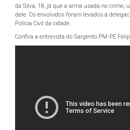
da Silva, 18, já que a arma usada no crime, u
dele. Os envolvidos foram levados à delegaci
Polícia Civil da cidade.
Confira a entrevista do Sargento PM-PE Felip