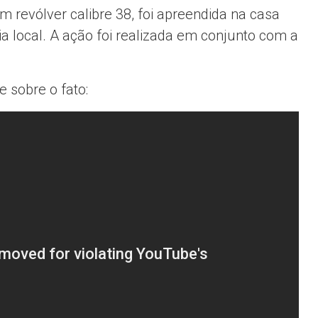
m revólver calibre 38, foi apreendida na casa
a local. A ação foi realizada em conjunto com a
e sobre o fato: