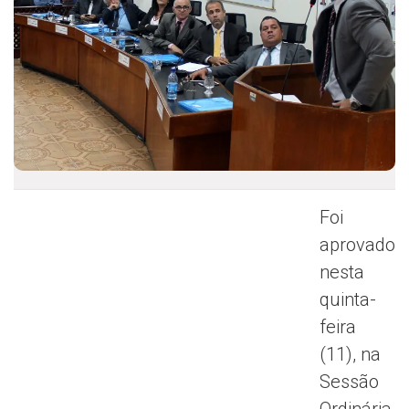
Foi
aprovado
nesta
quinta-
feira
(11), na
Sessão