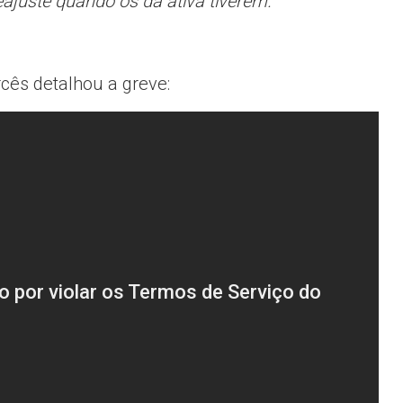
ajuste quando os da ativa tiverem.
cês detalhou a greve: