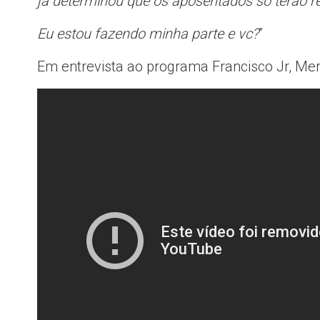
já determinou que os aposentados só terão re
Eu estou fazendo minha parte e vc?
”
Em entrevista ao programa Francisco Jr, Mer