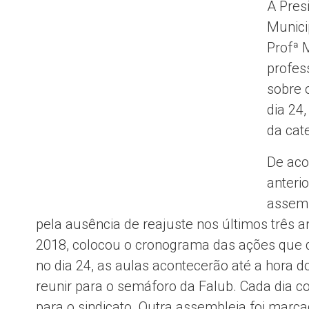
A Pres
Munici
Profª 
profes
sobre 
dia 24
da cat
De aco
anteri
assemb
pela ausência de reajuste nos últimos três 
2018, colocou o cronograma das ações que de
no dia 24, as aulas acontecerão até a hora d
reunir para o semáforo da Falub. Cada dia c
para o sindicato. Outra assembleia foi marcad