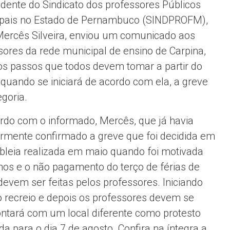
idente do Sindicato dos professores Públicos
pais no Estado de Pernambuco (SINDPROFM),
Mercês Silveira, enviou um comunicado aos
sores da rede municipal de ensino de Carpina,
os passos que todos devem tomar a partir do
, quando se iniciará de acordo com ela, a greve
egoria.
rdo com o informado, Mercês, que já havia
ormente confirmado a greve que foi decidida em
leia realizada em maio quando foi motivada
anos e o não pagamento do terço de férias de
vem ser feitas pelos professores. Iniciando
o recreio e depois os professores devem se
ontará com um local diferente como protesto
a para o dia 7 de agosto. Confira na íntegra a