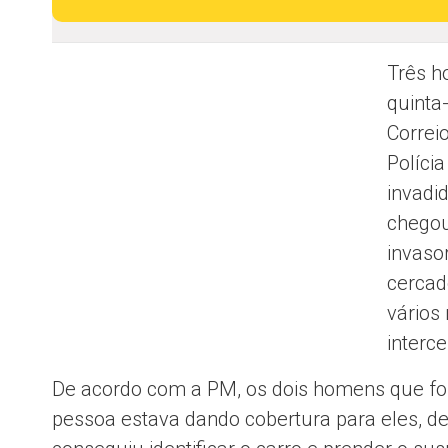
Três h
quinta
Correi
Polícia
invadid
chegou
invaso
cercad
vários
interc
De acordo com a PM, os dois homens que fo
pessoa estava dando cobertura para eles, den