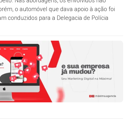
speito. Nas abordagens, os envolvidos não
ém, o automóvel que dava apoio à ação foi
am conduzidos para a Delegacia de Polícia