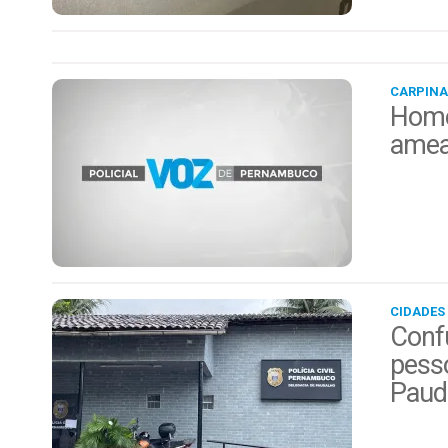
CARPINA
Home
amea
CIDADES
Conf
pess
Paud