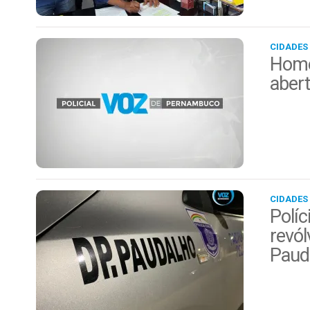
CIDADES
Home
aber
CIDADES
Políc
revól
Paud