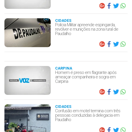
CIDADES
Polícia Militar apreende espingarda,
revólver e munições na zona rural de
Paudalho
CARPINA
Homem é preso em flagrante após
ameaçar companheira e sogra em
Carpina
CIDADES
Confusão em motel termina com três
pessoas conduzidas à delegacia em
Paudalho