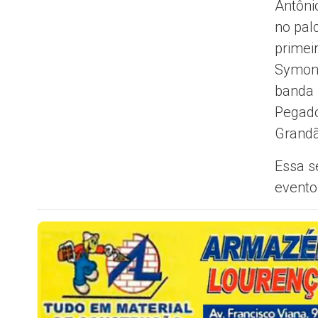
Antôni
no pal
primei
Symon,
banda 
Pegado
Grandã
Essa s
evento