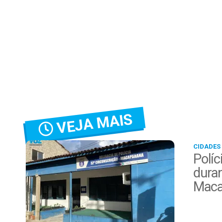
VEJA MAIS
CIDADES
Políc
duran
Maca