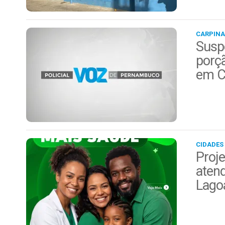
CARPINA
Suspe
porç
em C
CIDADES
Proje
aten
Lago