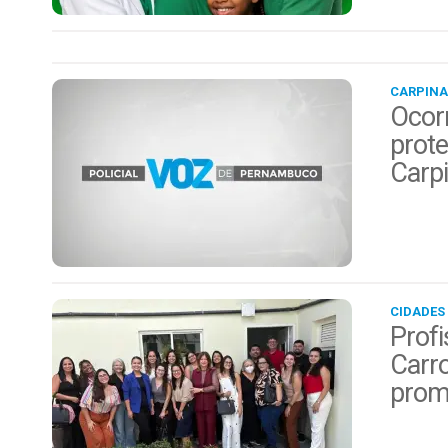
CARPINA
Ocor
prote
Carp
CIDADES
Profi
Carro
prom