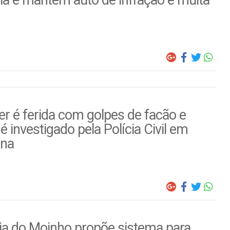
ia e mantem auto de infração e multa
r é ferida com golpes de facão e
é investigado pela Polícia Civil em
ina
ia do Moinho propõe sistema para