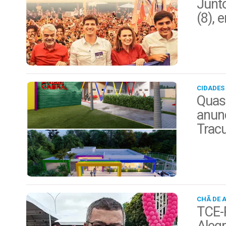
Junt
(8), 
CIDADES
Quas
anunc
Trac
CHÃ DE 
TCE-P