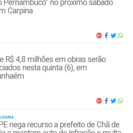
o Pernambuco” no próximo sábado
em Carpina
e R$ 4,8 milhões em obras serão
iados nesta quinta (6), em
unhaém
ALEGRIA
E nega recurso a prefeito de Chã de