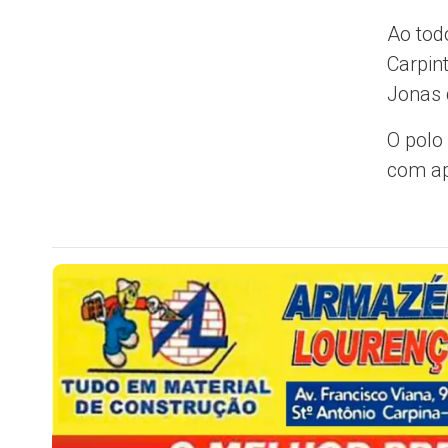
Ao tod
Carpin
Jonas 
O polo
com ap