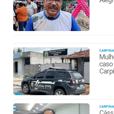
Alegr
CARPINA
Mulhe
caso 
Carp
CARPINA
Cáss