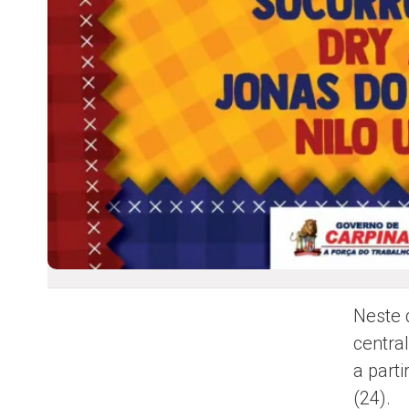
Neste 
centra
a part
(24).