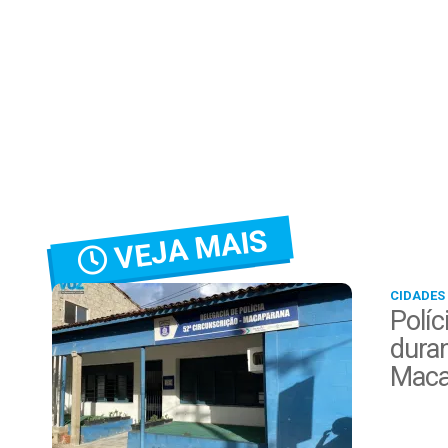
VEJA MAIS
CIDADES
Políc
duran
Maca