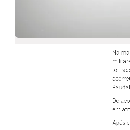
Na man
milita
tomado
ocorre
Paudal
De aco
em ati
Após c