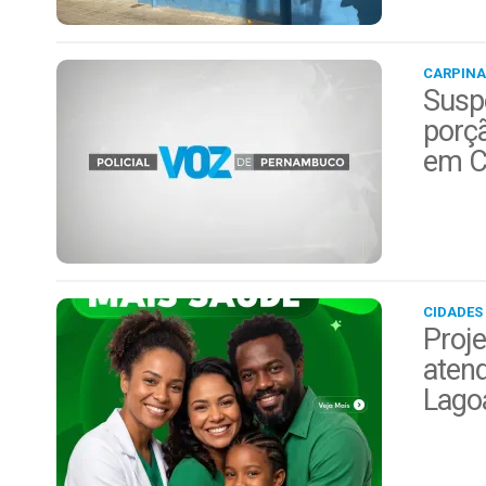
CARPINA
Suspe
porç
em C
CIDADES
Proje
aten
Lago