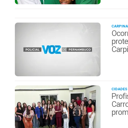
CARPINA
Ocor
prote
Carp
CIDADES
Profi
Carro
prom