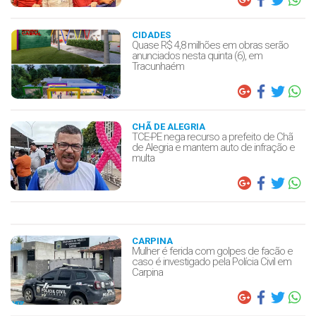
CIDADES
Quase R$ 4,8 milhões em obras serão
anunciados nesta quinta (6), em
Tracunhaém
CHÃ DE ALEGRIA
TCE-PE nega recurso a prefeito de Chã
de Alegria e mantem auto de infração e
multa
CARPINA
Mulher é ferida com golpes de facão e
caso é investigado pela Polícia Civil em
Carpina