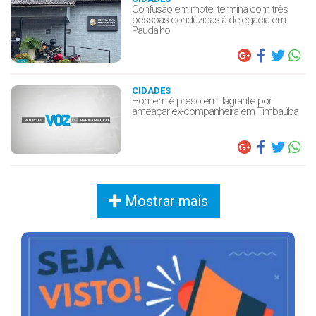
Confusão em motel termina com três
pessoas conduzidas à delegacia em
Paudalho
CIDADES
Homem é preso em flagrante por
ameaçar ex-companheira em Timbaúba
Mostrar mais