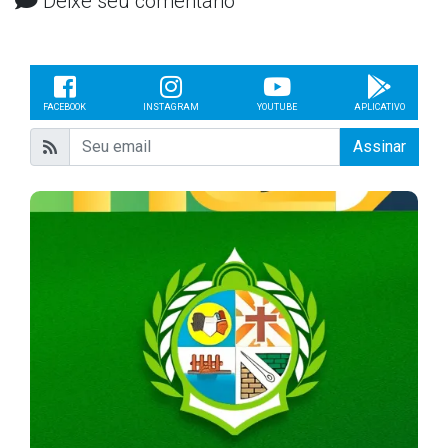
Deixe seu comentário
FACEBOOK
INSTAGRAM
YOUTUBE
APLICATIVO
Assinar