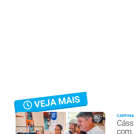
VEJA MAIS
CARPINA
Cássi
com 