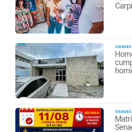
Carp
CIDADES
Home
cump
homi
CIDADES
Matrí
Sena