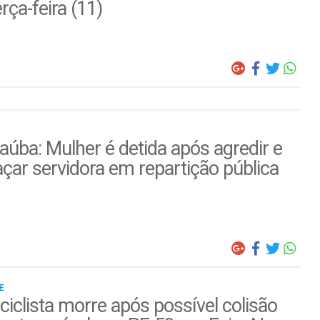
erça-feira (11)
úba: Mulher é detida após agredir e
ar servidora em repartição pública
E
iclista morre após possível colisão