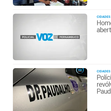
CIDADES
Home
aber
CIDADES
Políc
revól
Paud