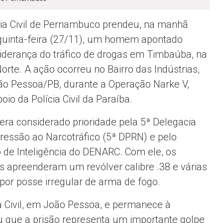
cia Civil de Pernambuco prendeu, na manhã
quinta-feira (27/11), um homem apontado
iderança do tráfico de drogas em Timbaúba, na
orte. A ação ocorreu no Bairro das Indústrias,
o Pessoa/PB, durante a Operação Narke V,
io da Polícia Civil da Paraíba.
 era considerado prioridade pela 5ª Delegacia
ressão ao Narcotráfico (5ª DPRN) e pelo
 de Inteligência do DENARC. Com ele, os
ais apreenderam um revólver calibre .38 e várias
or posse irregular de arma de fogo.
ia Civil, em João Pessoa, e permanece à
cou que a prisão representa um importante golpe