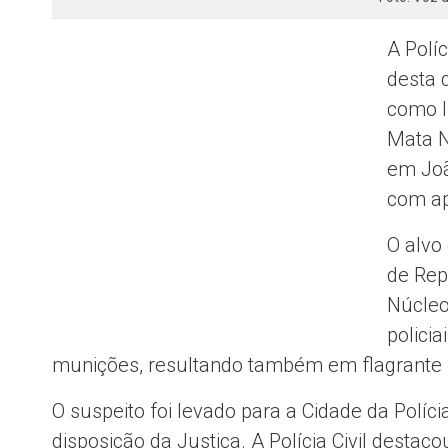
A Polí
desta 
como l
Mata N
em Joã
com apo
O alvo
de Rep
Núcleo
polici
munições, resultando também em flagrante p
O suspeito foi levado para a Cidade da Políc
disposição da Justiça. A Polícia Civil desta