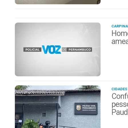
CARPINA
Home
amea
CIDADES
Conf
pess
Paud