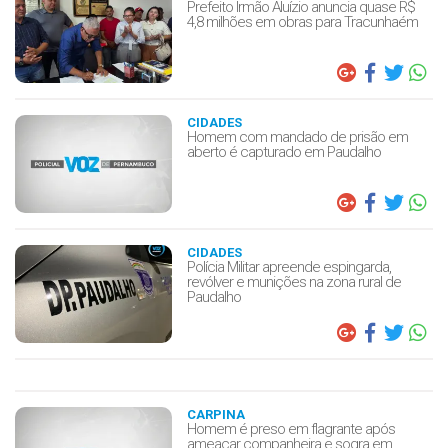
Prefeito Irmão Aluízio anuncia quase R$
4,8 milhões em obras para Tracunhaém
CIDADES
Homem com mandado de prisão em
aberto é capturado em Paudalho
CIDADES
Polícia Militar apreende espingarda,
revólver e munições na zona rural de
Paudalho
CARPINA
Homem é preso em flagrante após
ameaçar companheira e sogra em