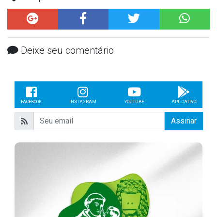
Deixe seu comentário
FACEBOOK
INSTAGRAM
YOUTUBE
APLICATIVO
Assinar